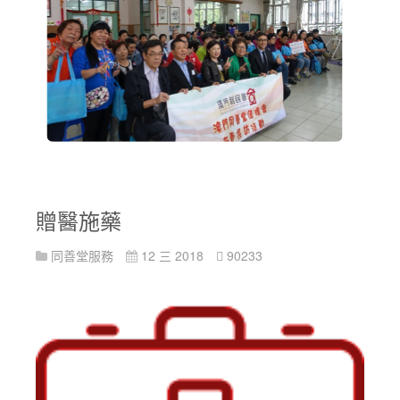
贈醫施藥
同善堂服務
12 三 2018
90233