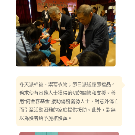
冬天派棉被、禦寒衣物；節日派送應節禮品。
務求使有困難人士獲得適切的關懷和支援。善
用“何金容基金”援助傷殘弱勢人士，對意外傷亡
而引至活動困難的家庭提供援助。此外，對無
以為殮者給予施棺殮葬。