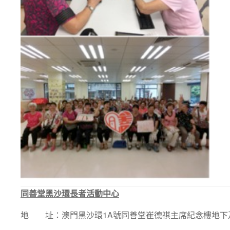
同善堂黑沙環長者活動中心
地 址：澳門黑沙環1A號同善堂崔德祺主席紀念樓地下