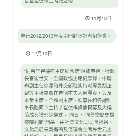
善堂崔德祺主席紀念樓”
11月13日
舉行2012/2013年度沿門勸捐記者招待會。
12月10日
“同善堂崔德祺主席紀念樓”落成典禮。行政
長官崔世安、全國政協主席何厚鏵、中聯
辦副主任徐澤和外交部駐澳特派專員胡正
躍等主禮嘉賓在崔德祺夫人何麗貞，與及
本堂主席、全體副主席、監事長和各副監
事長陪同下主持了崔德祺銅像揭幕及大樓
落成典禮剪綵儀式。 同日，“同善堂歷史檔
案陳列館”開幕。由社會文化司司長張裕、
文化局局長吳衞鳴及值理會主席許世元主