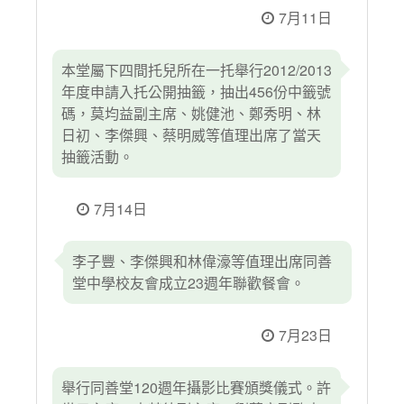
7月11日
本堂屬下四間托兒所在一托舉行2012/2013
年度申請入托公開抽籤，抽出456份中籤號
碼，莫均益副主席、姚健池、鄭秀明、林
日初、李傑興、蔡明威等值理出席了當天
抽籤活動。
7月14日
李子豐、李傑興和林偉濠等值理出席同善
堂中學校友會成立23週年聯歡餐會。
7月23日
舉行同善堂120週年攝影比賽頒獎儀式。許