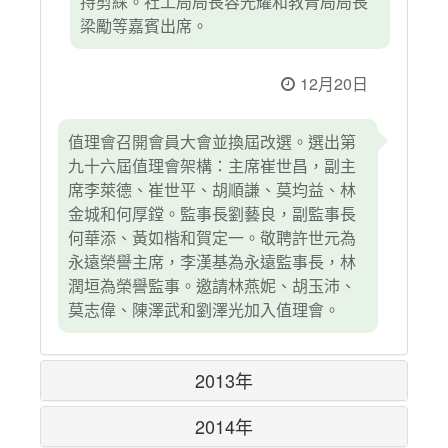
持剪綵。社工局局長容光耀和教青局局長
梁勵等嘉賓出席。
12月20日
值理會召開會員大會並換屆改選。選出第
九十六屆值理會架構：主席崔世昌，副主
席李萊德、崔世平、胡順謙、莫均益、林
金城和何厚鏜。監事長劉藝良，副監事長
何華添、黃如楷和賀定一。敬聘許世元為
永遠榮譽主席，李漢基為永遠監事長，林
潤垣為榮譽監事。邀請林燕妮、胡玉沛、
莫志偉、陳澤武和劉澤光加入值理會。
2013年
2014年