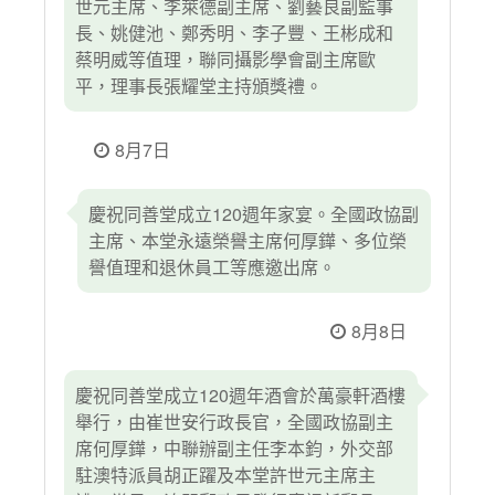
世元主席、李萊德副主席、劉藝良副監事
長、姚健池、鄭秀明、李子豐、王彬成和
蔡明威等值理，聯同攝影學會副主席歐
平，理事長張耀堂主持頒獎禮。
8月7日
慶祝同善堂成立120週年家宴。全國政協副
主席、本堂永遠榮譽主席何厚鏵、多位榮
譽值理和退休員工等應邀出席。
8月8日
慶祝同善堂成立120週年酒會於萬豪軒酒樓
舉行，由崔世安行政長官，全國政協副主
席何厚鏵，中聯辦副主任李本鈞，外交部
駐澳特派員胡正躍及本堂許世元主席主