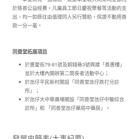
於慈善公益經費。凡屬員工節日慶祝聚餐等活動的支
出，均一如既往由值理同人另行贊助，保證不動用善
款一分一毫。
同善堂
拓展項目
於惠愛街79-81號及銅錢巷3號興建「善惠樓」
並於大樓內開辦第二間長者活動中心；
於氹仔平民新村開設「同善堂氹仔跌打分診
所」；
於氹仔大中華廣場開設「同善堂氹仔中醫綜合
診所」和 「同善堂氹仔藥局中藥房」。
發展史簡表(大事紀要)