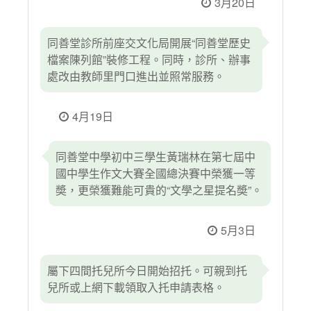
3月20日
同善堂診所前座交文化局開展“同善堂歷史
檔案陳列館”裝修工程。同時，診所、辦事
處改由教師里門口進出並照常服務。
4月19日
同善堂中學初中三學生黃瑞林在第七屆中
國中學生作文大賽全國總決賽中榮獲一等
奬，更榮獲難能可貴的“文學之星提名奬”。
5月3日
屬下四間托兒所今日開始招托。可親到托
兒所或上網下載領取入托申請表格。