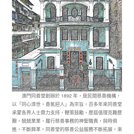
澳門同善堂創辦於 1892 年，是民間慈善機構，
以「同心濟世，善氣迎人」為宗旨，百多年來同善堂
承蒙各界人士鼎力支持，鞭策鼓勵，歷屆值理克難歷
艱，兢兢業業，履行慈善事務的神聖職責，與時俱
進，不斷興革。同善堂的慈善公益服務不斷拓展，漸