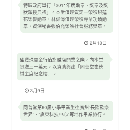
特區政府舉行「2011年度勛章、獎章及獎
狀頒授典禮」。本堂值理賀定一榮獲銀蓮
花榮譽勛章，林偉濠值理榮獲專業功績勛
章，資深秘書張伯堯榮獲社會服務獎章。
2月18日
盛豐珠寶金行值旗艦店開業之際，向本堂
捐送三十萬元，以資助興建「同善堂崔德
祺主席紀念樓」。
3月9日
同善堂第60屆小學畢業生往廣州“長隆歡樂
世界”、“廣東科技中心”等地作畢業旅行。