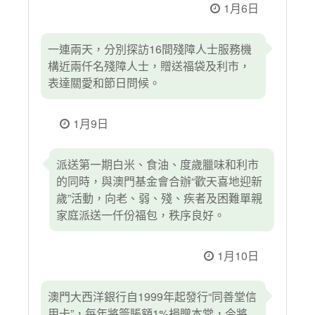
1月6日
一連兩天，分別探訪16間殘障人士服務機
構近兩仟名殘障人士，贈送福袋及利市，
表達關愛和節日問候。
1月9日
派送第一期白米、食油、度歲臘味和利市
的同時，與澳門基金會合辦“歡天喜地迎新
歲”活動，向老、弱、殘、疾者及困難單親
家庭派送一仟份福包，秩序良好。
1月10日
澳門大西洋銀行自1999年起發行“同善堂信
用卡”，每年將簽賬額1%捐贈本堂，今將