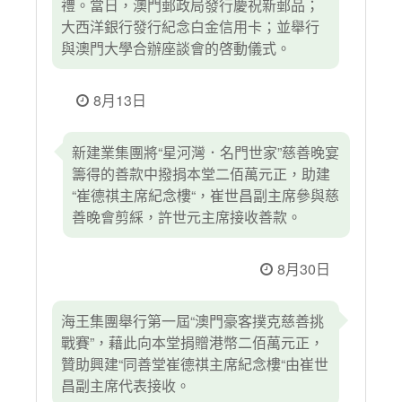
禮。當日，澳門郵政局發行慶祝新郵品；
大西洋銀行發行紀念白金信用卡；並舉行
與澳門大學合辦座談會的啓動儀式。
8月13日
新建業集團將“星河灣．名門世家”慈善晚宴
籌得的善款中撥捐本堂二佰萬元正，助建
“崔德祺主席紀念樓“，崔世昌副主席參與慈
善晚會剪綵，許世元主席接收善款。
8月30日
海王集團舉行第一屆“澳門豪客撲克慈善挑
戰賽”，藉此向本堂捐贈港幣二佰萬元正，
贊助興建“同善堂崔德祺主席紀念樓“由崔世
昌副主席代表接收。