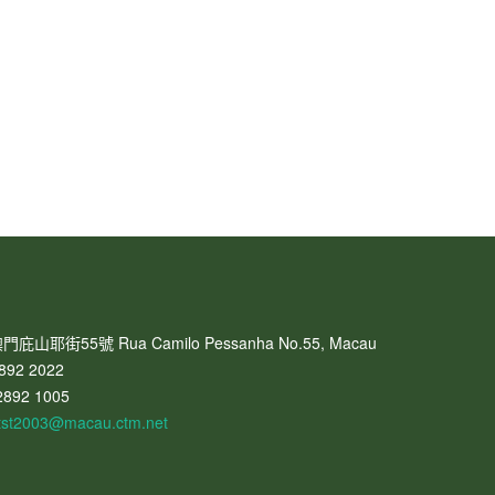
門庇山耶街55號 Rua Camilo Pessanha No.55, Macau
892 2022
2892 1005
tst2003@macau.ctm.net